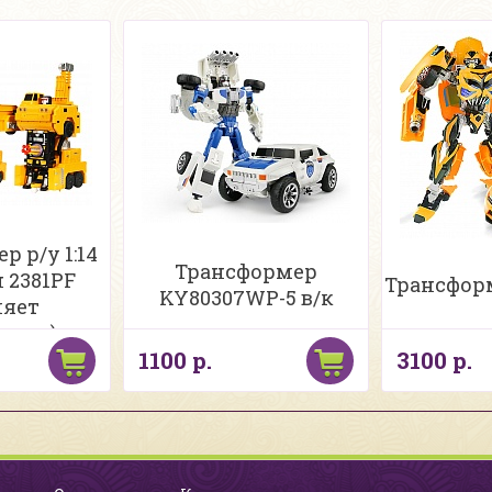
 р/у 1:14
Трансформер
 2381PF
Трансформ
KY80307WP-5 в/к
ляет
ками)
1100 р.
3100 р.