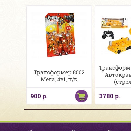
Трансформер
Трансформер 8062
Автокран
Мега, 4в1, н/к
(стре
присос
900 р.
3780 р.