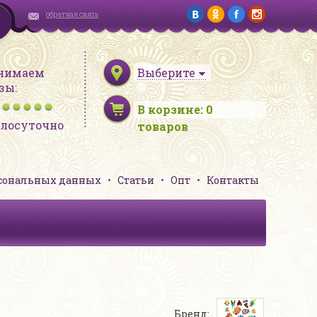
обратная связь
нимаем
Выберите
зы:
В корзине:
0
глосуточно
товаров
рсональных данных
Статьи
Опт
Контакты
Бренд: