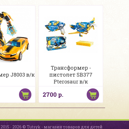
Трансформер -
ер J8003 в/к
пистолет SB377
Pterosaur в/к
2700 р.
2015 - 2026 © Tutsyk - магазин товаров для детей