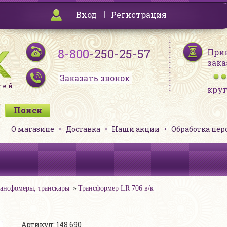
Вход
Регистрация
8-800
-250-25-57
При
зака
Заказать звонок
кру
О магазине
Доставка
Наши акции
Обработка пе
ансфомеры, транскары
Трансформер LR 706 в/к
Артикул: 148 690