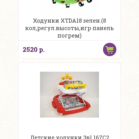
Ходунки XTDA18 зелен.(8
кол,регул.высоты,игр панель
погрем)
2520 р.
Детские ходунки 3в1 167C2