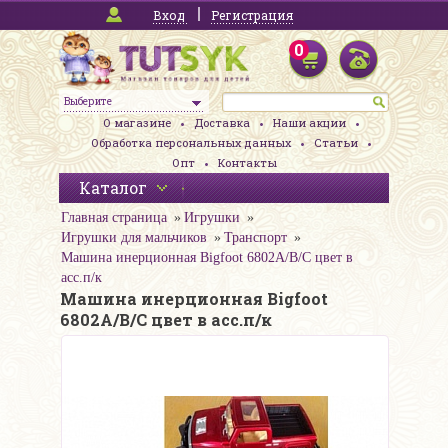
Вход
Регистрация
0
Выберите
О магазине
Доставка
Наши акции
Обработка персональных данных
Статьи
Опт
Контакты
Каталог
Главная страница
Игрушки
Игрушки для мальчиков
Транспорт
Машина инерционная Bigfoot 6802A/B/C цвет в
асс.п/к
Машина инерционная Bigfoot
6802A/B/C цвет в асс.п/к