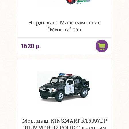
Нордпласт Маш. самосвал
"Мишка" 066
1620 р.
Мод. маш. KINSMART КТ5097DP
"HUMMER H2 POLICE" инерция