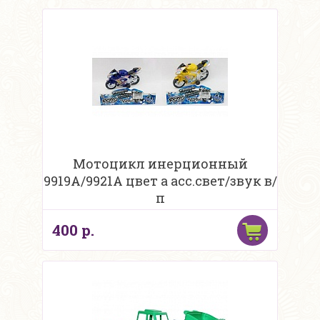
Мотоцикл инерционный
9919A/9921A цвет а асс.свет/звук в/
п
400 р.