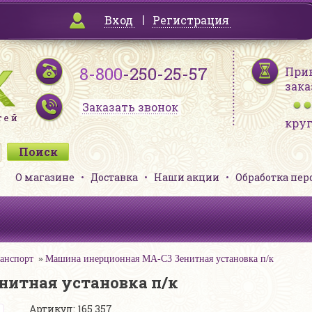
Вход
Регистрация
8-800
-250-25-57
При
зака
Заказать звонок
кру
О магазине
Доставка
Наши акции
Обработка пе
анспорт
Машина инерционная MA-C3 Зенитная установка п/к
нитная установка п/к
Артикул: 165 357