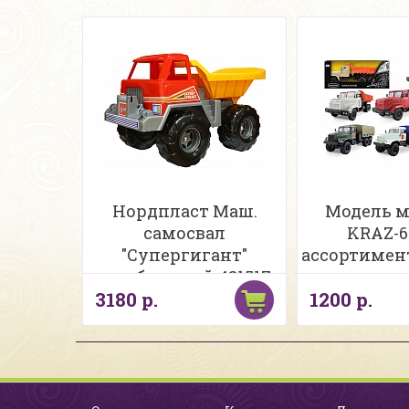
Нордпласт Маш.
Модель 
самосвал
KRAZ-65
"Супергигант"
ассортименте
серебристый 431517
к
3180 р.
1200 р.