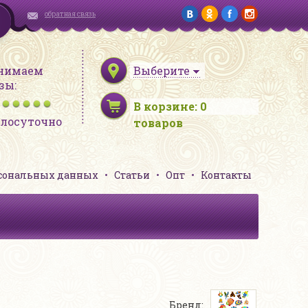
обратная связь
нимаем
Выберите
зы:
В корзине:
0
глосуточно
товаров
рсональных данных
Статьи
Опт
Контакты
Бренд: