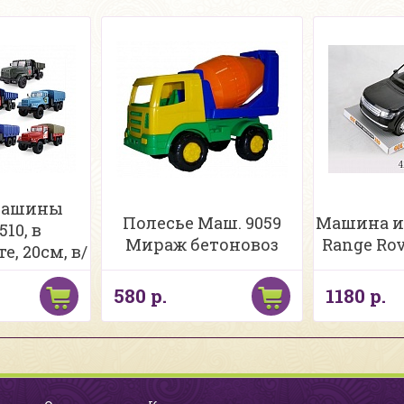
машины
Полесье Маш. 9059
Машина и
10, в
Мираж бетоновоз
Range Rov
, 20см, в/
580 р.
1180 р.