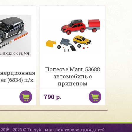
Полесье Маш. 53688
нерционная
автомобиль с
er (6834) п/к
прицепом
790 р.
2015 - 2026 © Tutsyk - магазин товаров для детей