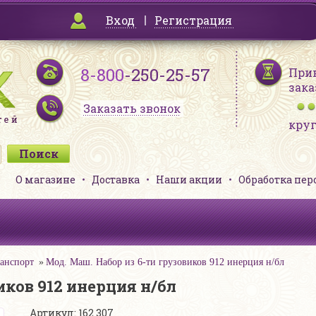
Вход
Регистрация
8-800
-250-25-57
При
зака
Заказать звонок
кру
О магазине
Доставка
Наши акции
Обработка пе
анспорт
Мод. Маш. Набор из 6-ти грузовиков 912 инерция н/бл
иков 912 инерция н/бл
Артикул: 162 307