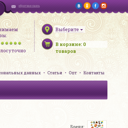
обратная связь
нимаем
Выберите
зы:
В корзине:
0
глосуточно
товаров
рсональных данных
Статьи
Опт
Контакты
Бренд: