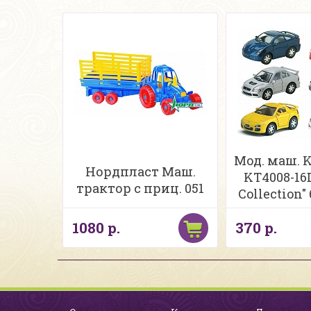
Мод. маш.
Нордпласт Маш.
KT4008-16
трактор с приц. 051
Collection"
ассорт
1080 р.
370 р.
инерция (1/