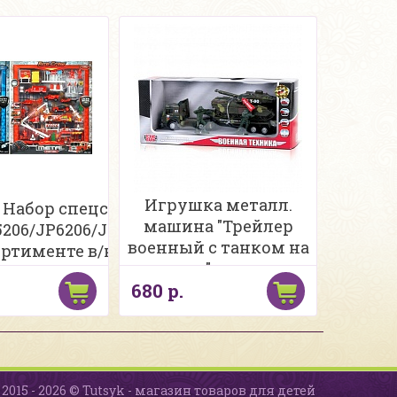
Игрушка металл.
 Набор спецслужб
машина "Трейлер
5206/JP6206/JP7206
военный с танком на
ортименте в/к
прицепе", свет, звук,
680 р.
ТЕХНОПАРК
2015 - 2026 © Tutsyk - магазин товаров для детей