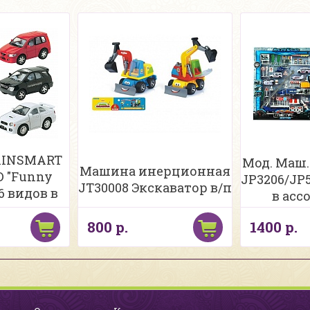
 KINSMART
Мод. Маш.
Машина инерционная
D "Funny
JP3206/JP
JT30008 Экскаватор в/п
 6 видов в
в асс
именте
800 р.
1400 р.
12шт.) б/к