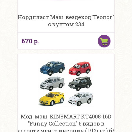
Нордпласт Маш. вездеход "Геолог"
с кунгом 234
670 р.
Мод. маш. KINSMART KT4008-16D
"Funny Collection" 6 видов в
ассортименте инерция (1/12шт.) б/