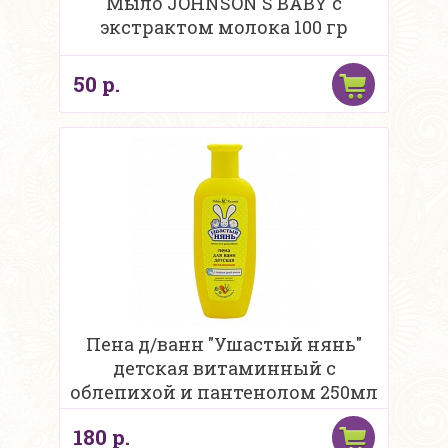
Мыло JOHNSON`S BABY с
экстрактом молока 100 гр
50 р.
Пена д/ванн "Ушастый нянь"
детская витаминный с
облепихой и пантенолом 250мл
180 р.