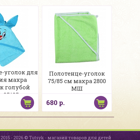
е-уголок для
Полотенце-уголок
ия махра
75/85 см махра 2800
к голубой
МШ
а 95*95см
680 р.
2015 - 2026 © Tutsyk - магазин товаров для детей