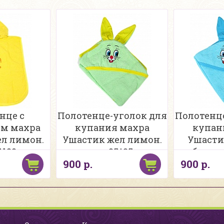
нце с
Полотенце-уголок для
Полотенц
м махра
купания махра
купан
л лимон.
Ушастик жел лимон.
Ушасти
*120см
салат. 95*95см
бирюз
900 р.
900 р.