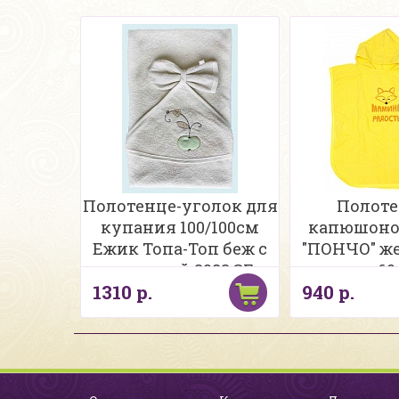
Полотенце-уголок для
Полоте
купания 100/100см
капюшоно
Ежик Топа-Топ беж с
"ПОНЧО" же
варежкой 3283 ЗГ
салат 60
1310 р.
940 р.