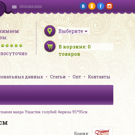
обратная связь
нимаем
Выберите
зы:
В корзине:
0
глосуточно
товаров
рсональных данных
Статьи
Опт
Контакты
упания махра Ушастик голубой бирюза 95*95см
см
Бренд: