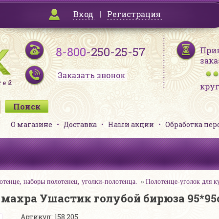
Вход
Регистрация
8-800
-250-25-57
При
зака
Заказать звонок
кру
О магазине
Доставка
Наши акции
Обработка пе
отенце, наборы полотенец, уголки-полотенца.
Полотенце-уголок для к
 махра Ушастик голубой бирюза 95*95
Артикул: 158 205