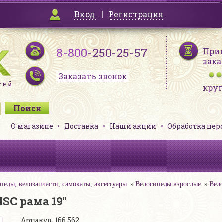
Вход
Регистрация
8-800
-250-25-57
При
зака
Заказать звонок
кру
О магазине
Доставка
Наши акции
Обработка пе
педы, велозапчасти, самокаты, аксессуары
Велосипеды взрослые
Вел
ISC рама 19"
Артикул: 166 562