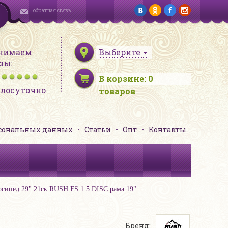
обратная связь
нимаем
Выберите
зы:
В корзине:
0
глосуточно
товаров
рсональных данных
Статьи
Опт
Контакты
осипед 29" 21ск RUSH FS 1.5 DISC рама 19"
Бренд: