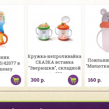
Кружка-непроливайка
ьник
Поильни
СКАЗКА вставка
5/42077 в
"Малютка
"Зверюшки", складной
measy
носик, 230 мл
300 р.
160 р.