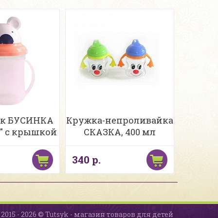
к БУСИНКА
Кружка-непроливайка
" с крышкой
СКАЗКА, 400 мл
340 р.
2015 - 2026 © Tutsyk - магазин товаров для детей