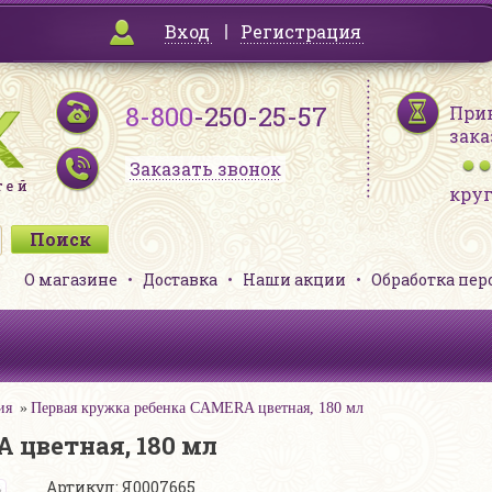
Вход
Регистрация
8-800
-250-25-57
При
зака
Заказать звонок
кру
О магазине
Доставка
Наши акции
Обработка пе
ия
Первая кружка ребенка CAMERA цветная, 180 мл
 цветная, 180 мл
Артикул: Я0007665