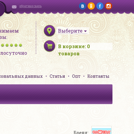
обратная связь
нимаем
Выберите
зы:
В корзине:
0
глосуточно
товаров
рсональных данных
Статьи
Опт
Контакты
Бренд: