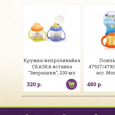
Кружка-непроливайка
Поил
СКАЗКА вставка
47927/4791
"Зверюшки", 230 мл
асс. Mo
320 р.
480 р.