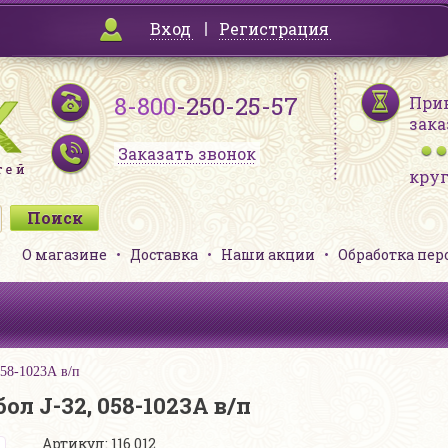
Вход
Регистрация
8-800
-250-25-57
При
зака
Заказать звонок
кру
О магазине
Доставка
Наши акции
Обработка пе
058-1023А в/п
л J-32, 058-1023А в/п
Артикул: 116 012