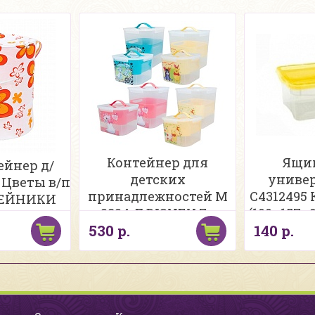
Контейнер для
Ящик
ейнер д/
детских
униве
 Цветы в/п
принадлежностей М
С4312495
БЕЙНИКИ
2824-Д DISNEY 7л
(190х157х
530 р.
140 р.