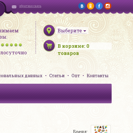
обратная связь
нимаем
Выберите
зы:
В корзине:
0
глосуточно
товаров
рсональных данных
Статьи
Опт
Контакты
Бренд: