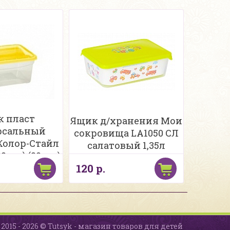
 пласт
Ящик д/хранения Мои
рсальный
сокровища LA1050 СЛ
 Колор-Стайл
салатовый 1,35л
90мм) (20 шт)
120 р.
2л
2015 - 2026 © Tutsyk - магазин товаров для детей