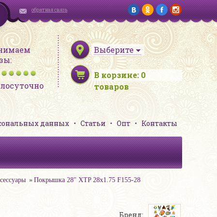
обратная связь
нимаем
Выберите
зы:
В корзине:
0
глосуточно
товаров
рсональных данных
Статьи
Опт
Контакты
ксессуары
Покрышка 28" XTP 28х1.75 F155-28
Бренд: