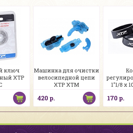
й ключ
Машинка для очистки
Ко
дный XTP
велосипедной цепи
регулиро
C
XTP XTM
1"1/8 х
420 р.
170 р.