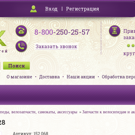
Вход
Регистрация
8-800
-250-25-57
При
зака
Заказать звонок
кру
О магазине
Доставка
Наши акции
Обработка пе
педы, велозапчасти, самокаты, аксессуары
Запчасти к велосипедам и а
28
Артикул: 152 068