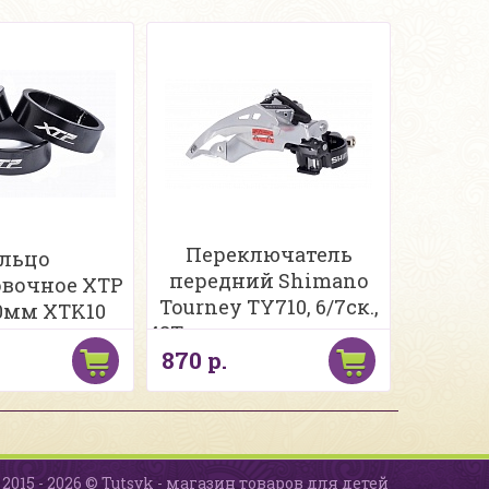
Переключатель
льцо
передний Shimano
вочное XTP
Tourney TY710, 6/7ск.,
 10мм XTK10
48T, ун. тяга, ун. хомут,
870 р.
угол 66-69 EFDTY710T
2015 - 2026 © Tutsyk - магазин товаров для детей