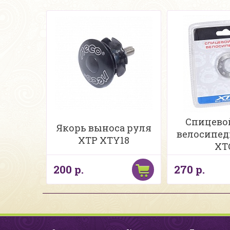
Спицево
Якорь выноса руля
велосипе
XTP XTY18
XT
200 р.
270 р.