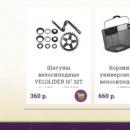
Шатуны
Корзин
велосипедные
универсал
VELOLIDER 16" 32T
велосипедо
L=102мм VL102
XT30
360 р.
660 р.