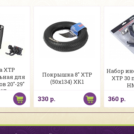
а XTP
Набор ин
Покрышка 8" XTP
ьная для
XTP 30
(50х134) XK1
в 20"-29"
HM
1Z
330 р.
360 р.