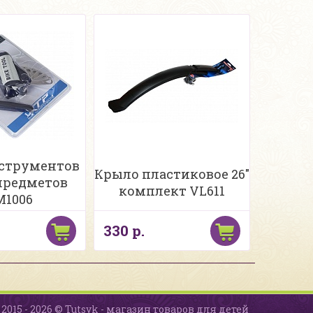
струментов
Крыло пластиковое 26"
 предметов
комплект VL611
1006
330 р.
2015 - 2026 © Tutsyk - магазин товаров для детей