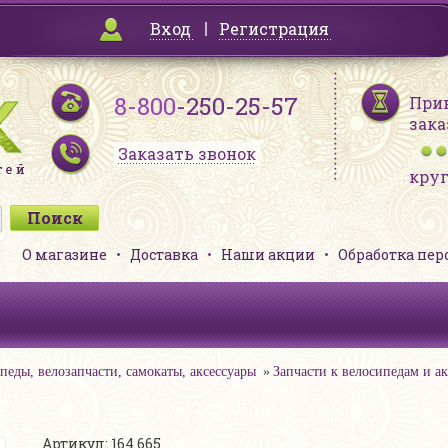
Вход
Регистрация
8-800
-250-25-57
При
зака
Заказать звонок
кру
О магазине
Доставка
Наши акции
Обработка пе
педы, велозапчасти, самокаты, аксессуары
Запчасти к велосипедам и а
Артикул: 164 665