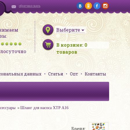
обратная связь
нимаем
Выберите
зы:
В корзине:
0
глосуточно
товаров
рсональных данных
Статьи
Опт
Контакты
ксессуары
Шланг для насоса XTP А16
Бренд: