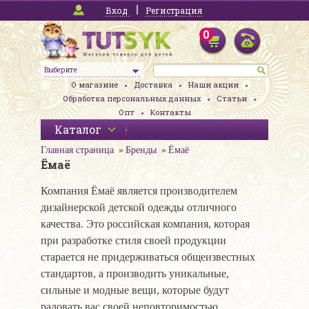
Вход
Регистрация
0
Выберите
О магазине
Доставка
Наши акции
Обработка персональных данных
Статьи
Опт
Контакты
Каталог
Главная страница
Бренды
Ёмаё
Ёмаё
Компания Ёмаё является производителем
дизайнерской детской одежды отличного
качества. Это российская компания, которая
при разработке стиля своей продукции
старается не придерживаться общеизвестных
стандартов, а производить уникальные,
сильные и модные вещи, которые будут
радовать вас своей неповторимостью.