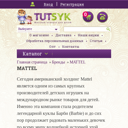
Вход
Регистрация
0
Выберите
О магазине
Доставка
Наши акции
Обработка персональных данных
Статьи
Опт
Контакты
Каталог
Главная страница
Бренды
MATTEL
MATTEL
Сегодня американский холдинг Mattel
является одним из самых крупных
производителей детских игрушек на
международном рынке товаров для детей.
Именно эта компания стала родителем
легендарной куклы Барби (Barbie) и до сих
пор продолжает радовать маленьких девочек
по всему миру волшебной историей этой