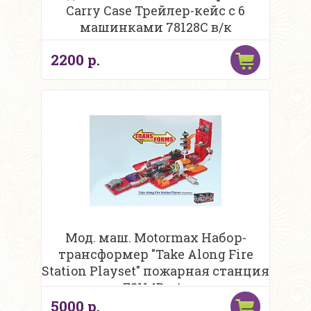
Carry Case Трейлер-кейс с 6
машинками 78128С в/к
2200 р.
Мод. маш. Motormax Набор-
трансформер "Take Along Fire
Station Playset" пожарная станция
78114B в/к
5000 р.