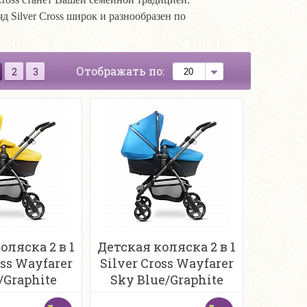
д Silver Cross широк и разнообразен по
Отображать по:
2
3
оляска 2 в 1
Детская коляска 2 в 1
oss Wayfarer
Silver Cross Wayfarer
/Graphite
Sky Blue/Graphite