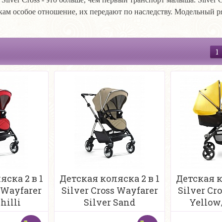
скам особое отношение, их передают по наследству. Модельный ря
1
яска 2 в 1
Детская коляска 2 в 1
Детская к
 Wayfarer
Silver Cross Wayfarer
Silver Cr
hilli
Silver Sand
Yellow