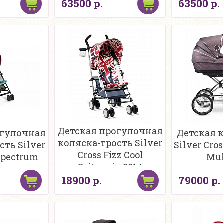
63500 р.
63500 р.
Детская прогулочная
огулочная
Детская к
коляска-трость Silver
сть Silver
Silver Cros
Cross Fizz Cool
 Spectrum
Mul
Britannia 2014
18900 р.
79000 р.