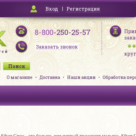
Вход
Регистрация
8-800
-250-25-57
При
зака
Заказать звонок
кру
О магазине
Доставка
Наши акции
Обработка пе
и Silver Cross - это больше, чем первый транспорт малыша. Silve