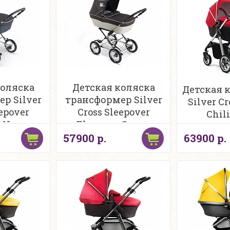
коляска
Детская коляска
Детская к
р Silver
трансформер Silver
Silver Cr
eepover
Cross Sleepover
Chili
e Navy
Elegance Cream
57900 р.
63900 р.