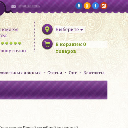
обратная связь
нимаем
Выберите
зы:
В корзине:
0
глосуточно
товаров
рсональных данных
Статьи
Опт
Контакты
r Cross станет Вашей семейной традицией.