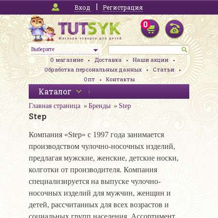
Вход
Регистрация
0
Выберите
О магазине
Доставка
Наши акции
Обработка персональных данных
Статьи
Опт
Контакты
Каталог
Главная страница
Бренды
Step
Step
Компания «Step» c 1997 года занимается
производством чулочно-носочных изделий,
предлагая мужские, женские, детские носки,
колготки от производителя. Компания
специализируется на выпуске чулочно-
носочных изделий для мужчин, женщин и
детей, рассчитанных для всех возрастов и
социальных групп населения. Ассортимент