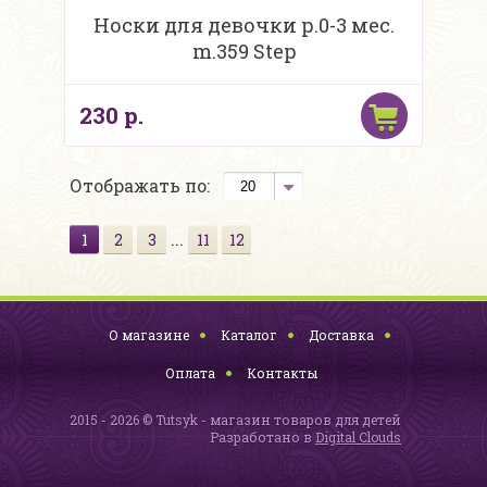
Носки для девочки р.0-3 мес.
m.359 Step
230 р.
Отображать по:
...
1
2
3
11
12
О магазине
Каталог
Доставка
Оплата
Контакты
2015 - 2026 © Tutsyk - магазин товаров для детей
Разработано в
Digital Clouds