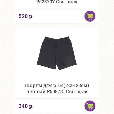
Р528707 Свiтанак
520 р.
Шорты д/м р. 64(122-128см)
черный Р508731 Свiтанак
340 р.