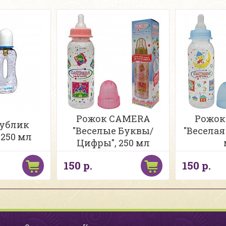
Рожок CAMERA
Рожок
бублик
"Веселые Буквы/
"Веселая
250 мл
Цифры", 250 мл
150 р.
150 р.