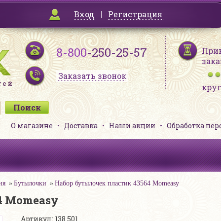
Вход
Регистрация
8-800
-250-25-57
При
зака
Заказать звонок
кру
О магазине
Доставка
Наши акции
Обработка пе
ия
Бутылочки
Набор бутылочек пластик 43564 Momeasy
4 Momeasy
Артикул: 138 501