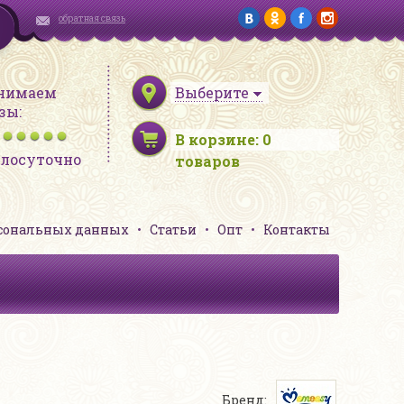
обратная связь
нимаем
Выберите
зы:
В корзине:
0
глосуточно
товаров
рсональных данных
Статьи
Опт
Контакты
Бренд: