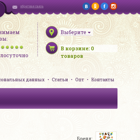
обратная связь
нимаем
Выберите
зы:
В корзине:
0
глосуточно
товаров
рсональных данных
Статьи
Опт
Контакты
Бренд: