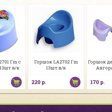
701 I'm с
Горшок LA2702 I'm
Горшок д
13шт в/к
13шт в/к
Ангора
220 р.
170 р.