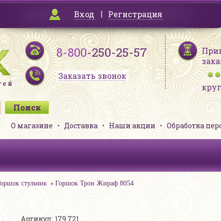
Вход
Регистрация
8-800
-250-25-57
При
зака
Заказать звонок
кру
О магазине
Доставка
Наши акции
Обработка пе
оршок стульчик
Горшок Трон Жираф 8054
Артикул: 179 721