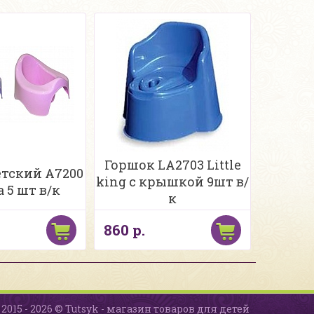
Горшок LA2703 Little
етский А7200
king c крышкой 9шт в/
 5 шт в/к
к
860 р.
2015 - 2026 © Tutsyk - магазин товаров для детей