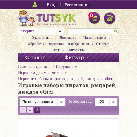
Вход
Регистрация
0
Выберите
О магазине
Доставка
Наши акции
Обработка персональных данных
Статьи
Опт
Контакты
Каталог
Фильтр
Главная страница
Игрушки
Игрушки для мальчиков
Игровые наборы пиратов, рыцарей, ниндзя
other
Игровые наборы пиратов, рыцарей,
ниндзя other
Отображать по:
1
2
3