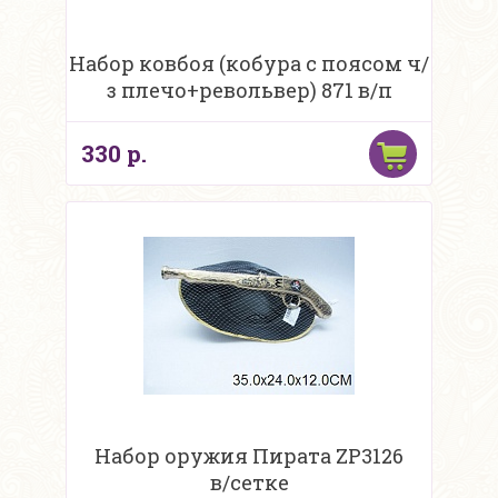
Набор ковбоя (кобура с поясом ч/
з плечо+револьвер) 871 в/п
330 р.
Набор оружия Пирата ZP3126
в/cетке