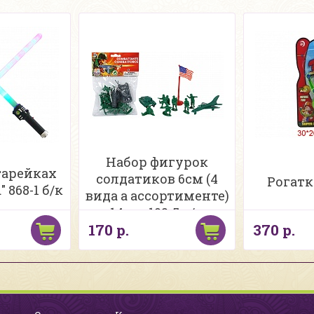
Набор фигурок
тарейках
солдатиков 6см (4
Рогатк
" 868-1 б/к
вида а ассортименте)
14 шт 102-5 в/п
170 р.
370 р.