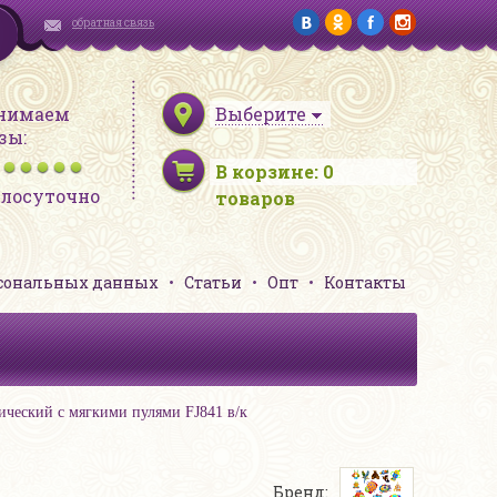
обратная связь
нимаем
Выберите
зы:
В корзине:
0
глосуточно
товаров
рсональных данных
Статьи
Опт
Контакты
ический с мягкими пулями FJ841 в/к
Бренд: