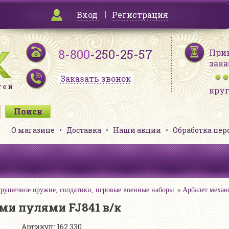
Вход
Регистрация
8-800
-250-25-57
При
зака
Заказать звонок
кру
О магазине
Доставка
Наши акции
Обработка пе
рушечное оружие, солдатики, игровые военные наборы
Арбалет механ
ми пулями FJ841 в/к
Артикул: 162 330