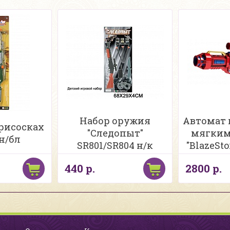
Набор оружия
Автомат 
рисосках
"Следопыт"
мягким
 н/бл
SR801/SR804 н/к
"BlazeSto
440 р.
2800 р.