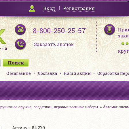
Вход
Регистрация
8-800
-250-25-57
При
зака
Заказать звонок
кру
О магазине
Доставка
Наши акции
Обработка пе
рушечное оружие, солдатики, игровые военные наборы
Автомат пневм
Артикул: 84 279