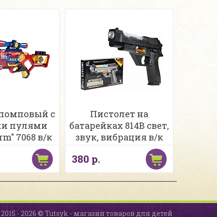
помповый с
Пистолет на
и пулями
батарейках 814B свет,
rm" 7068 в/к
звук, вибрация в/к
380 р.
2015 - 2026 © Tutsyk - магазин товаров для детей