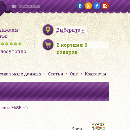
обратная связь
нимаем
Выберите
зы:
В корзине:
0
глосуточно
товаров
рсональных данных
Статьи
Опт
Контакты
атика M45F в/п
Бренд: