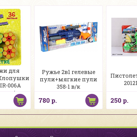
жи для
Ружье 2в1 гелевые
Пистоле
-Хлопушки
пули+мягкие пули
2012
IR-006A
358-1 в/к
ин н/к
780 р.
250 р.