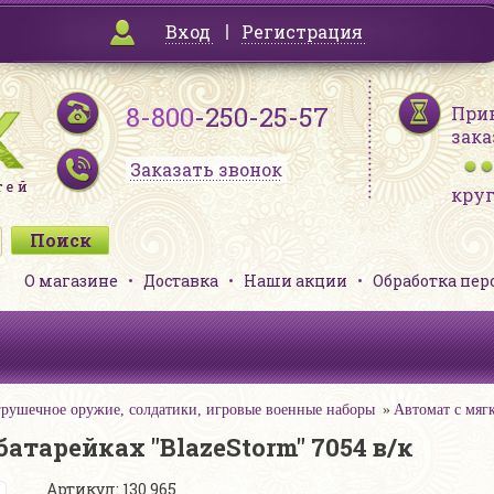
Вход
Регистрация
8-800
-250-25-57
При
зака
Заказать звонок
кру
О магазине
Доставка
Наши акции
Обработка пе
рушечное оружие, солдатики, игровые военные наборы
Автомат с мягк
тарейках "BlazeStorm" 7054 в/к
Артикул: 130 965