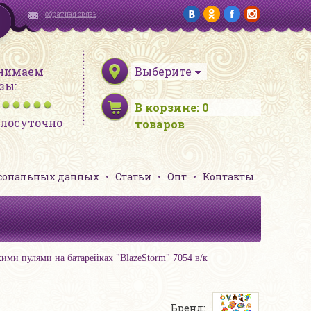
обратная связь
нимаем
Выберите
зы:
В корзине:
0
глосуточно
товаров
рсональных данных
Статьи
Опт
Контакты
ими пулями на батарейках "BlazeStorm" 7054 в/к
Бренд: