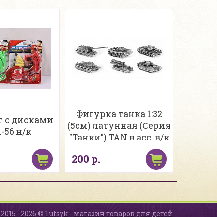
Фигурка танка 1:32
т с дисками
(5см) латунная (Серия
1-56 н/к
"Танки") TAN в асс. в/к
200 р.
2015 - 2026 © Tutsyk - магазин товаров для детей