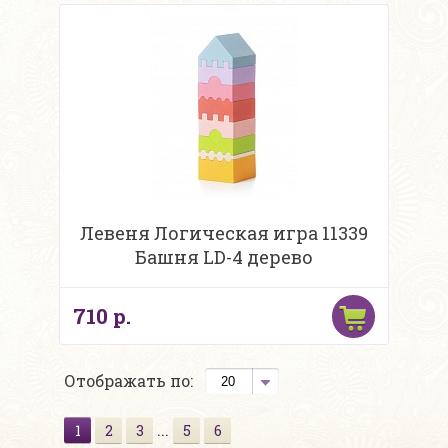
Левеня Логическая игра 11339
Башня LD-4 дерево
710 р.
Отображать по:
...
1
2
3
5
6