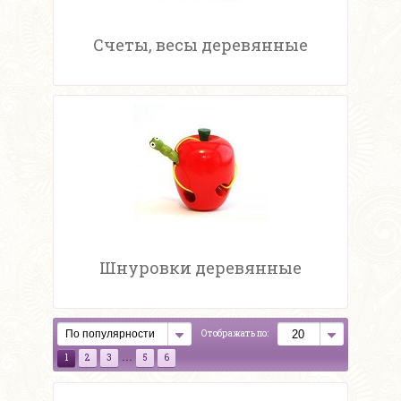
Счеты, весы деревянные
Шнуровки деревянные
Отображать по:
...
1
2
3
5
6