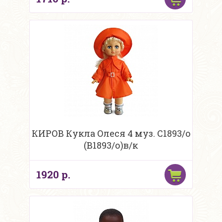
КИРОВ Кукла Олеся 4 муз. С1893/о
(В1893/о)в/к
1920 р.