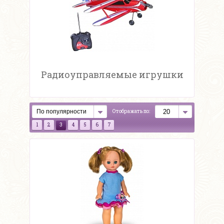
Радиоуправляемые игрушки
Отображать по:
1
2
3
4
5
6
7