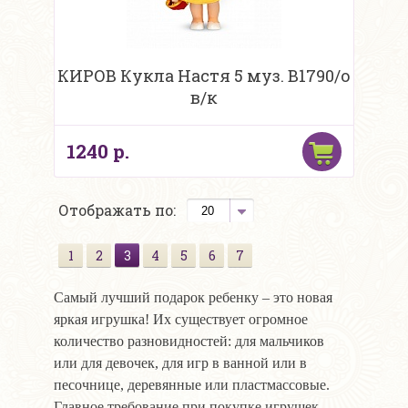
КИРОВ Кукла Настя 5 муз. В1790/о
в/к
1240 р.
Отображать по:
1
2
3
4
5
6
7
Самый лучший подарок ребенку – это новая
яркая игрушка! Их существует огромное
количество разновидностей: для мальчиков
или для девочек, для игр в ванной или в
песочнице, деревянные или пластмассовые.
Главное требование при покупке игрушек