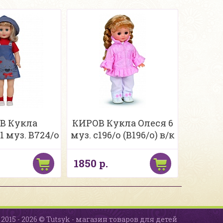
В Кукла
КИРОВ Кукла Олеся 6
 муз. В724/о
муз. с196/о (В196/о) в/к
1850 р.
2015 - 2026 © Tutsyk - магазин товаров для детей