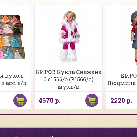
КИРОВ Кукла Снежана
я кукол
КИРО
6 с1566/о (В1566/о)
в асс. в/п
Людмила 1
муз.в/к
4670 р.
2220 р.