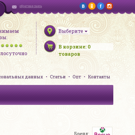
обратная связь
нимаем
Выберите
зы:
В корзине:
0
глосуточно
товаров
рсональных данных
Статьи
Опт
Контакты
Бренд: