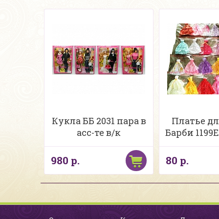
Кукла ББ 2031 пара в
Платье дл
асс-те в/к
Барби 1199E 
980 р.
80 р.