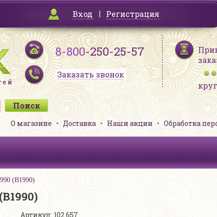
Вход
Регистрация
8-800
-250-25-57
При
зака
Заказать звонок
кру
О магазине
Доставка
Наши акции
Обработка пе
990 (В1990)
(В1990)
Артикул: 102 657