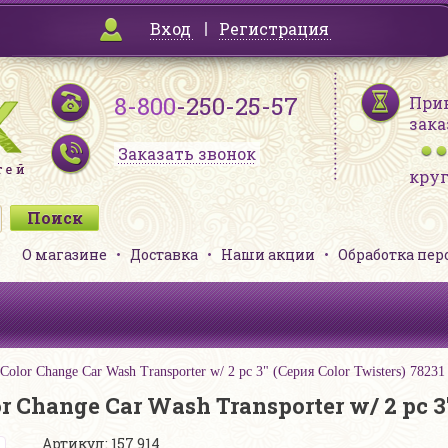
Вход
Регистрация
8-800
-250-25-57
При
зака
Заказать звонок
кру
О магазине
Доставка
Наши акции
Обработка пе
lor Change Car Wash Transporter w/ 2 pc 3" (Серия Сolor Twisters) 78231
Change Car Wash Transporter w/ 2 pc 3"
Артикул: 157 914