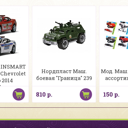
 KINSMART
Нордпласт Маш.
Мод. Маш. 
Chevrolet
боевая "Граница" 239
ассорти
 2014
)" инерция
810 р.
150 р.
1:38 б/к