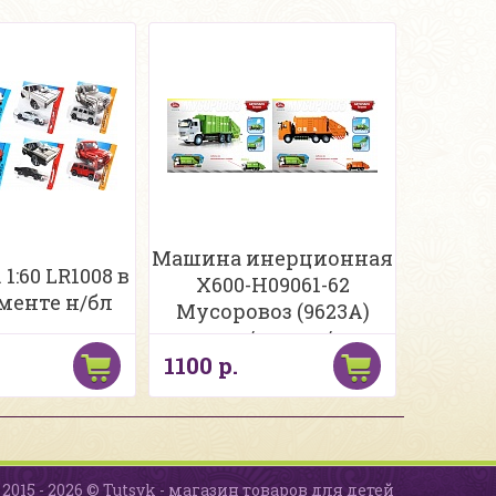
Машина инерционная
1:60 LR1008 в
X600-H09061-62
менте н/бл
Мусоровоз (9623A)
свет/звук, в/к
1100 р.
2015 - 2026 © Tutsyk - магазин товаров для детей