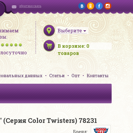
обратная связь
нимаем
Выберите
зы:
В корзине:
0
глосуточно
товаров
рсональных данных
Статьи
Опт
Контакты
 (Серия Сolor Twisters) 78231
Бренд: