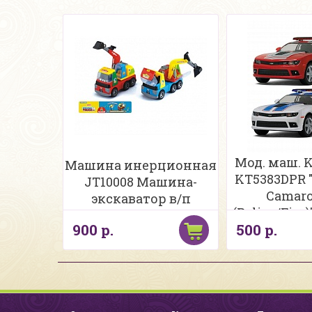
Мод. маш.
Машина инерционная
KT5383DPR "
JT10008 Машина-
Camaro
экскаватор в/п
(Police/Fire
900 р.
500 р.
(1/12шт.) 