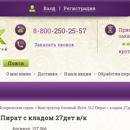
Вход
Регистрация
8-800
-250-25-57
При
зака
Заказать звонок
кру
О магазине
Доставка
Наши акции
Обработка пе
Историческая серия
Конструктор блочный Brick 312 Пират с кладом 27де
Пират с кладом 27дет в/к
Артикул: 137 566