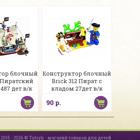
тор блочный
Конструктор блочный
1 Пиратский
Brick 312 Пират с
487 дет в/к
кладом 27дет в/к
90 р.
2015 - 2026 © Tutsyk - магазин товаров для детей