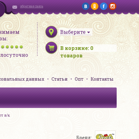
обратная связь
нимаем
Выберите
зы:
В корзине:
0
глосуточно
товаров
рсональных данных
Статьи
Опт
Контакты
т в/к
Бренд: