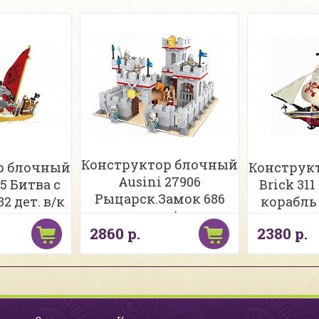
Конструктор блочный
р блочный
Конструк
Ausini 27906
5 Битва с
Brick 31
Рыцарск.Замок 686
2 дет. в/к
корабль 
дет. в/к
2860 р.
2380 р.