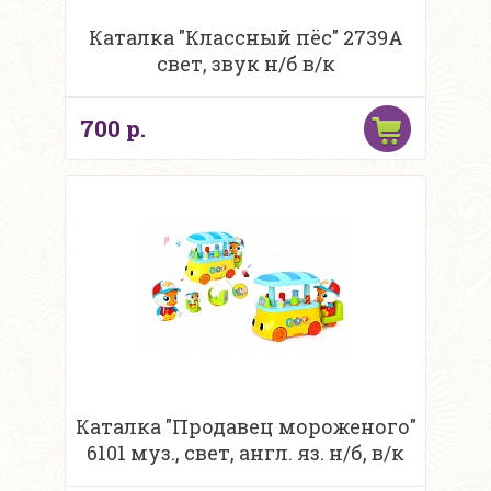
Каталка "Классный пёс" 2739A
свет, звук н/б в/к
700 р.
Каталка "Продавец мороженого"
6101 муз., свет, англ. яз. н/б, в/к