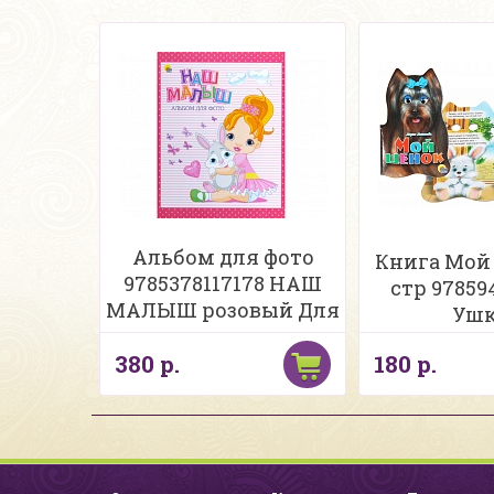
Альбом для фото
Книга Мой 
9785378117178 НАШ
стр 97859
МАЛЫШ розовый Для
Уш
девочек
380 р.
180 р.