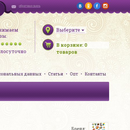
обратная связь
нимаем
Выберите
зы:
В корзине:
0
глосуточно
товаров
рсональных данных
Статьи
Опт
Контакты
Бренд: