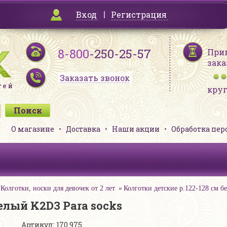
Вход
Регистрация
8-800
-250-25-57
При
зака
Заказать звонок
кру
О магазине
Доставка
Наши акции
Обработка пе
Колготки, носки для девочек от 2 лет
Колготки детские р.122-128 см б
елый K2D3 Para socks
Артикул: 170 975