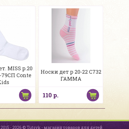
т. MISS р.20
Носки дет р 20-22 С732
-79СП Conte
ГАММА
Kids
110 р.
2015 - 2026 © Tutsyk - магазин товаров для детей