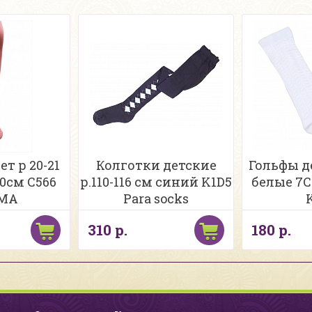
т р 20-21
Колготки детские
Гольфы де
40см С566
р.110-116 см синий K1D5
белые 7С
МА
Para socks
310 р.
180 р.