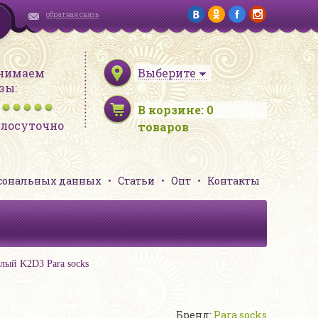
обратная связь
нимаем
Выберите
зы:
В корзине:
0
глосуточно
товаров
рсональных данных
Статьи
Опт
Контакты
елый K2D3 Para socks
Бренд:
Para socks