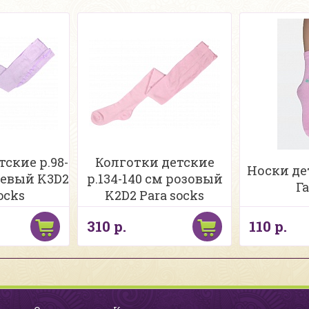
ские р.98-
Колготки детские
Носки дет
невый K3D2
р.134-140 см розовый
Г
ocks
K2D2 Para socks
310 р.
110 р.