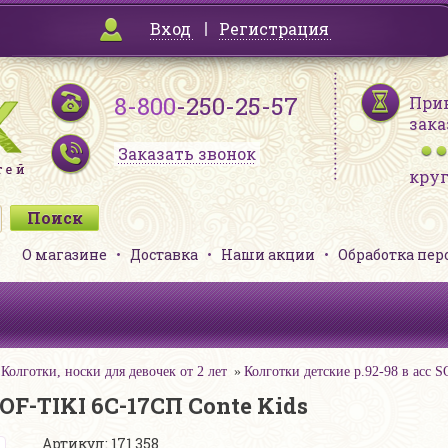
Вход
Регистрация
8-800
-250-25-57
При
зака
Заказать звонок
кру
О магазине
Доставка
Наши акции
Обработка пе
Колготки, носки для девочек от 2 лет
Колготки детские р.92-98 в асс 
SOF-TIKI 6С-17СП Conte Kids
Артикул: 171 358