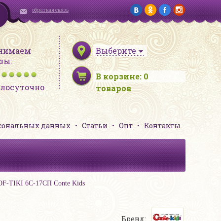
обратная связь
нимаем
Выберите
зы:
В корзине:
0
глосуточно
товаров
рсональных данных
Статьи
Опт
Контакты
SOF-TIKI 6С-17СП Conte Kids
Бренд: