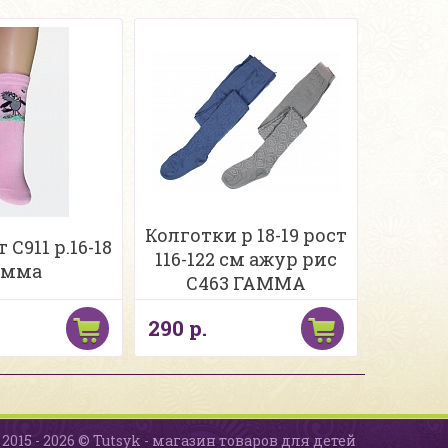
Колготки р 18-19 рост
 С911 р.16-18
116-122 см ажур рис
амма
С463 ГАММА
290 р.
2015 - 2026 © Tutsyk - магазин товаров для детей