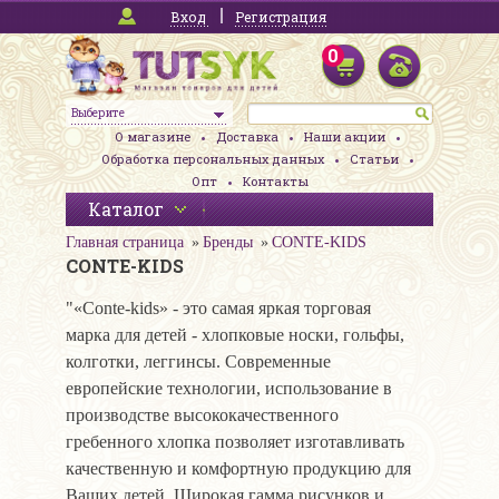
Вход
Регистрация
0
Выберите
О магазине
Доставка
Наши акции
Обработка персональных данных
Статьи
Опт
Контакты
Каталог
Главная страница
Бренды
CONTE-KIDS
CONTE-KIDS
"«Conte-kids» - это самая яркая торговая
марка для детей - хлопковые носки, гольфы,
колготки, леггинсы. Современные
европейские технологии, использование в
производстве высококачественного
гребенного хлопка позволяет изготавливать
качественную и комфортную продукцию для
Ваших детей. Широкая гамма рисунков и