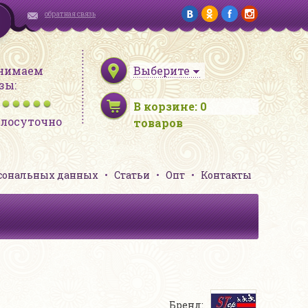
обратная связь
нимаем
Выберите
зы:
В корзине:
0
глосуточно
товаров
рсональных данных
Статьи
Опт
Контакты
Бренд: