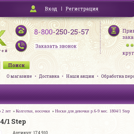
Вход
Регистрация
8-800
-250-25-57
При
зака
Заказать звонок
кру
О магазине
Доставка
Наши акции
Обработка пе
 2 лет
Колготки, носочки
Носки для девочки р.6-9 мес. 1804/1 Step
4/1 Step
Артикул: 174 910