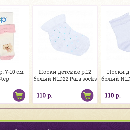
. 7-10 см
Носки детские р.12
Носки д
Step
белый N1D22 Para socks
белый N1D
110 р.
110 р.