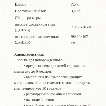
Шасси
7,5 кг
Прогулочный блок
3,4 кг
Общие размеры
шасси в сложенном виде
71х58х28 см
(ДхШхВ)
шасси в разложенном виде
98х60х107
(ДхШхВ)
см
Характеристики:
Люлька для новорожденного:
• предназначена для детей с рождения
примерно до 6 месяцев
• выполнена из шумопоглощающих
материалов, обивка снимается, можно стирать
при температуре 30 градусов
• регулируемый съемный капюшон
• высокие бортики
• мягкий матрасик внутри (белого цвета)