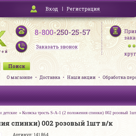
Вход
Регистрация
8-800
-250-25-57
При
зака
Заказать звонок
кру
О магазине
Доставка
Наши акции
Обработка пе
и детские
Коляска трость S-A-1 (2 положения спинки) 002 розовый 1шт
ния спинки) 002 розовый 1шт в/к
Артикул: 141 864