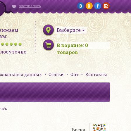
обратная связь
нимаем
Выберите
зы:
В корзине:
0
глосуточно
товаров
рсональных данных
Статьи
Опт
Контакты
 в/к
Бренд: