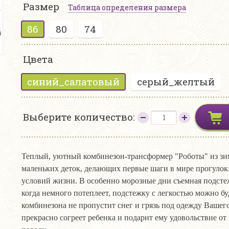
Размер
Таблица определения размера
86
80
74
Цвета
синий_салатовый
серый_желтый
Выберите количество:
Теплый, уютный комбинезон-трансформер "Роботы" из з
маленьких деток, делающих первые шаги в мире прогулок.
условий жизни. В особенно морозные дни съемная подстеж
когда немного потеплеет, подстежку с легкостью можно бу
комбинезона не пропустит снег и грязь под одежду Вашего
прекрасно согреет ребенка и подарит ему удовольствие о