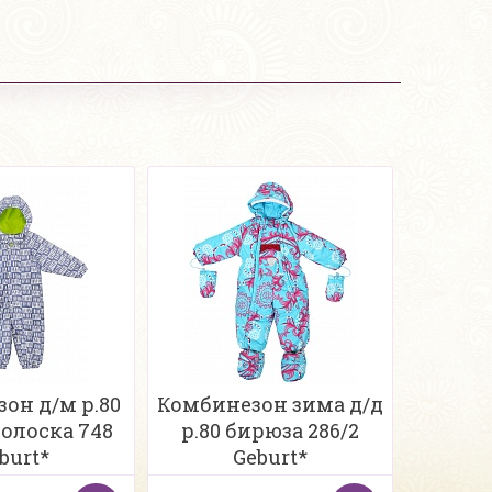
он д/м р.80
Комбинезон зима д/д
олоска 748
р.80 бирюза 286/2
burt*
Geburt*