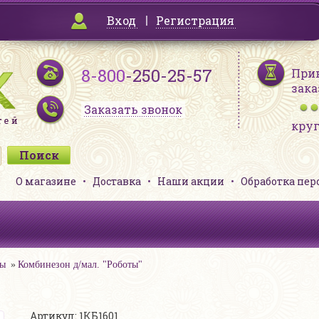
Вход
Регистрация
8-800
-250-25-57
При
зака
Заказать звонок
кру
О магазине
Доставка
Наши акции
Обработка пе
ны
Комбинезон д/мал. "Роботы"
Артикул: 1КБ1601