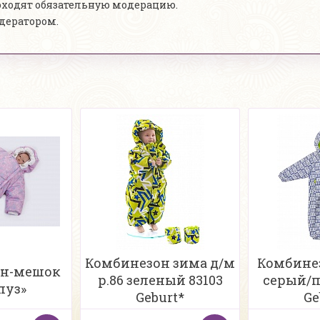
роходят обязательную модерацию.
одератором.
Комбинезон зима д/м
Комбинез
он-мешок
р.86 зеленый 83103
серый/п
пуз»
Geburt*
Ge