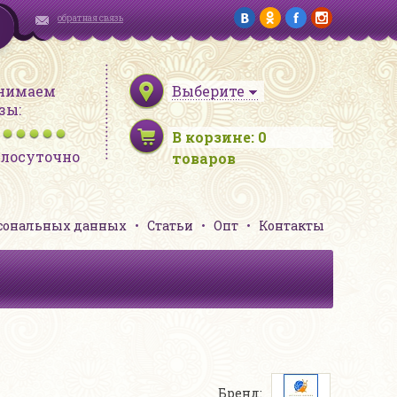
обратная связь
нимаем
Выберите
зы:
В корзине:
0
глосуточно
товаров
рсональных данных
Статьи
Опт
Контакты
Бренд: