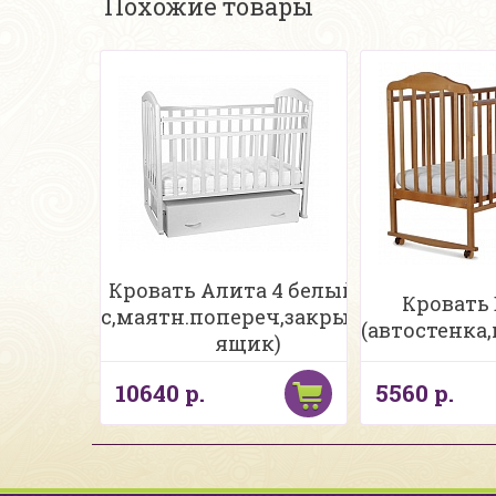
Похожие товары
Кровать Алита 4 белый (а/
Кровать 
с,маятн.попереч,закрытый
(автостенка,
ящик)
10640 р.
5560 р.