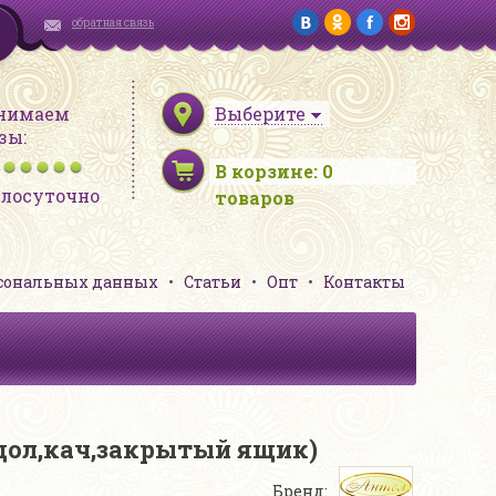
обратная связь
нимаем
Выберите
зы:
В корзине:
0
глосуточно
товаров
рсональных данных
Статьи
Опт
Контакты
одол,кач,закрытый ящик)
Бренд: