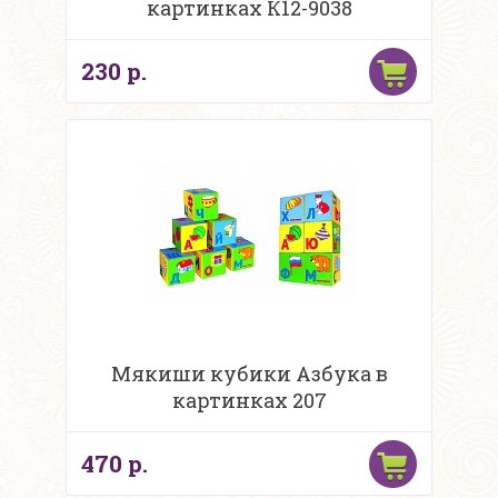
картинках К12-9038
230 р.
Мякиши кубики Азбука в
картинках 207
470 р.