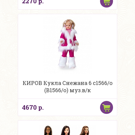
2270 р.
КИРОВ Кукла Снежана 6 с1566/о
(В1566/о) муз.в/к
4670 р.