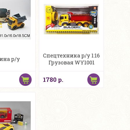
Спецтехника р/у 1:16
на р/у
Грузовая WY1001
1780 р.