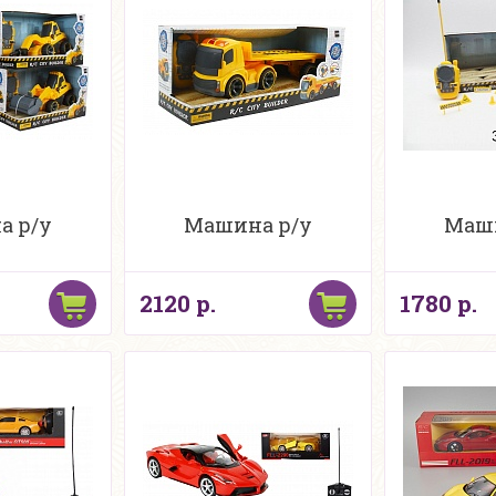
а р/у
Машина р/у
Маши
2120 р.
1780 р.