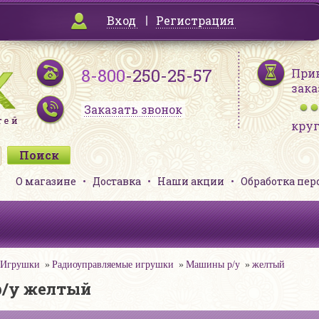
Вход
Регистрация
8-800
-250-25-57
При
зака
Заказать звонок
кру
О магазине
Доставка
Наши акции
Обработка пе
Игрушки
Радиоуправляемые игрушки
Машины р/у
желтый
/у желтый