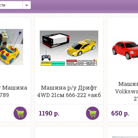
Машина
у Машина
Машина р/у Дрифт
Volkswa
789
4WD 21см 666-222 +акб
2
1190 р.
650 р.