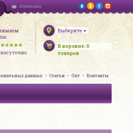
обратная связь
нимаем
Выберите
зы:
В корзине:
0
глосуточно
товаров
рсональных данных
Статьи
Опт
Контакты