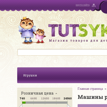
карта сайта
Игрушки
Главная страница
Розничная цена
Машины р
740
6695
12650
18605
24560