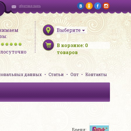
обратная связь
нимаем
Выберите
зы:
В корзине:
0
глосуточно
товаров
рсональных данных
Статьи
Опт
Контакты
Бренд: