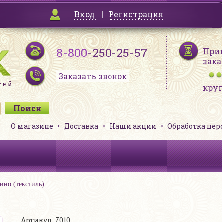
Вход
Регистрация
8-800
-250-25-57
При
зака
Заказать звонок
кру
О магазине
Доставка
Наши акции
Обработка пе
ино (текстиль)
Артикул: 7010