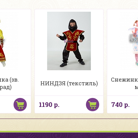
а (зв.
Снежинка
НИНДЗЯ (текстиль)
рад)
м
1190 р.
740 р.