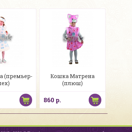
 (премьер-
Кошка Матрена
ех)
(плюш)
860 р.