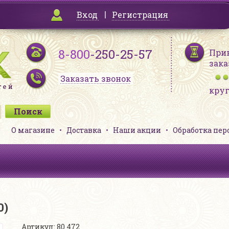
Вход
Регистрация
8-800
-250-25-57
При
зака
Заказать звонок
кру
О магазине
Доставка
Наши акции
Обработка пе
0)
Артикул: 80 472