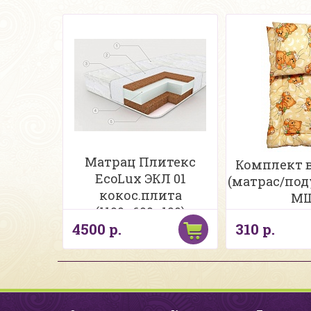
Матрац Плитекс
Комплект в
EcoLux ЭКЛ 01
(матрас/под
кокос.плита
М
(1190х600х120)
4500 р.
310 р.