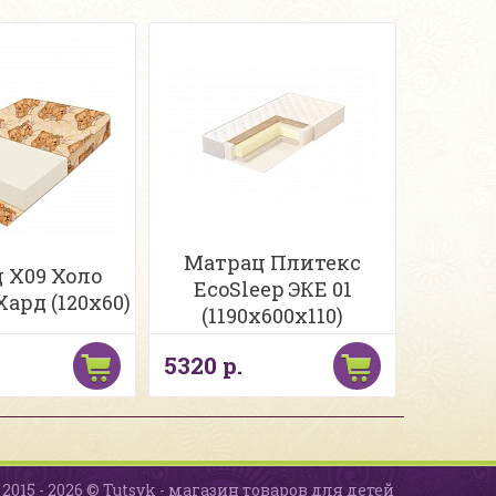
Матрац Плитекс
 Х09 Холо
EcoSleep ЭКE 01
ард (120х60)
(1190х600х110)
5320 р.
2015 - 2026 © Tutsyk - магазин товаров для детей