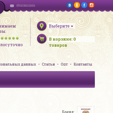
обратная связь
нимаем
Выберите
зы:
В корзине:
0
глосуточно
товаров
рсональных данных
Статьи
Опт
Контакты
Бренд: