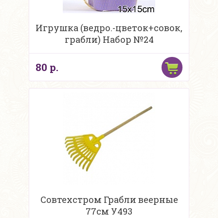
Игрушка (ведро.-цветок+совок,
грабли) Набор №24
80 р.
Совтехстром Грабли веерные
77см У493