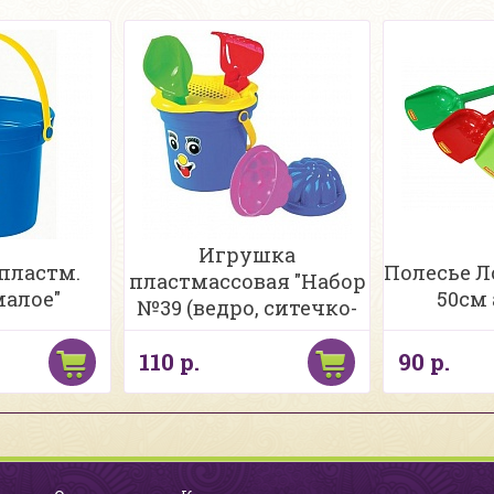
Игрушка
пластм.
Полесье Л
пластмассовая "Набор
малое"
50см 
№39 (ведро, ситечко-
цветок, совок,
110 р.
90 р.
грабельки, 2
формочки), ПОЛЕСЬЕ