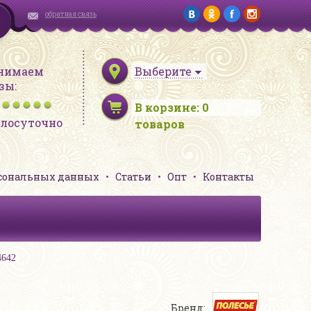
обратная связь
нимаем
Выберите
зы:
В корзине:
0
глосуточно
товаров
рсональных данных
Статьи
Опт
Контакты
4642
Бренд: