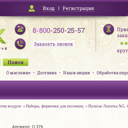
Вход
Регистрация
8-800
-250-25-57
При
зака
Заказать звонок
кру
О магазине
Доставка
Наши акции
Обработка пе
том воздухе
Наборы, формочки для песочниц
Полесье Лопатка №5, 
Артикул: 11 376