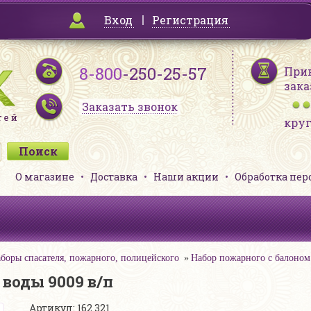
Вход
Регистрация
8-800
-250-25-57
При
зака
Заказать звонок
кру
О магазине
Доставка
Наши акции
Обработка пе
боры спасателя, пожарного, полицейского
Набор пожарного с балоном 
 воды 9009 в/п
Артикул: 162 321