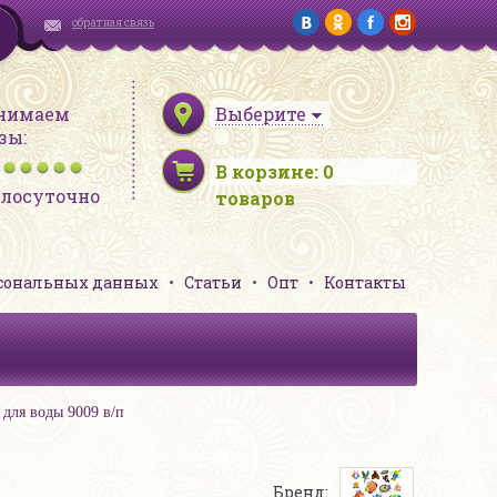
обратная связь
нимаем
Выберите
зы:
В корзине:
0
глосуточно
товаров
рсональных данных
Статьи
Опт
Контакты
для воды 9009 в/п
Бренд: