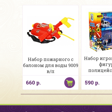
Набор игров
Набор пожарного с
фигу
балоном для воды 9009
полицейск
в/п
трансп
660 р.
590 р.
средств и ак
в/