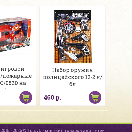
 игровой
Набор оружия
/пожарные
полицейского 12-2 н/
2C/082D на
бл
рейках в
460 р.
именте в/к
2015 - 2026 © Tutsyk - магазин товаров для детей