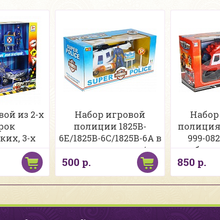
ой из 2-х
Набор игровой
Набор
рок
полиции 1825B-
полиция
их, 3-х
6E/1825B-6C/1825B-6A в
999-08
ортных
ассортименте в/к
бата
500 р.
850 р.
с. A606-24
ассорт
к